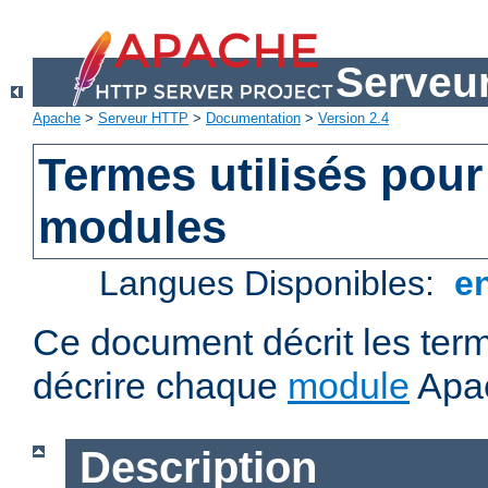
Serveu
Apache
>
Serveur HTTP
>
Documentation
>
Version 2.4
Termes utilisés pour
modules
Langues Disponibles:
e
Ce document décrit les term
décrire chaque
module
Apa
Description