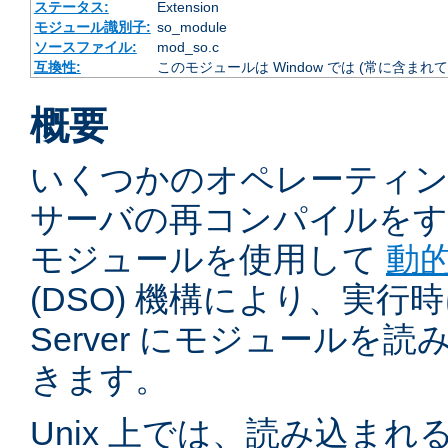
ステータス:
Extension
モジュール識別子:
so_module
ソースファイル:
mod_so.c
互換性:
このモジュールは Window では (常に含まれて
概要
いくつかのオペレーティ
サーバの再コンパイルをす
モジュールを使用して
動
(DSO) 機構により、実行時に 
Server にモジュールを
きます。
Unix 上では、読み込ま