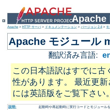
Apach
Apache
>
HTTP サーバ
>
ドキュメンテーション
>
バージョン 2.4
>
モ
Apache モジュール m
翻訳済み言語:
e
この日本語訳はすでに古
性があります。 最近更
には英語版をご覧下さい
説明:
起動時や再起動時に実行コードとモジュール