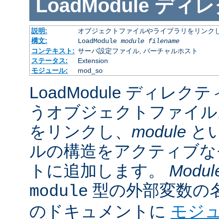
LoadModule
ディレ
説明:
オブジェクトファイルやライブラリをリンクし
構文:
LoadModule
module filename
コンテキスト:
サーバ設定ファイル, バーチャルホスト
ステータス:
Extension
モジュール:
mod_so
LoadModule ディレク
うオブジェクトファイル
をリンクし、
module
と
ルの構造をアクティブな
トに追加します。
Modul
型の外部変数の
module
のドキュメントに
モジ